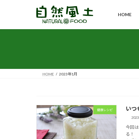
コ
ナ
ン
ビ
HOME
テ
ゲ
ン
ー
ツ
シ
へ
ョ
ス
ン
キ
に
ッ
移
プ
動
HOME
2023年1月
いつ
健康レシピ
202
今回は
る！